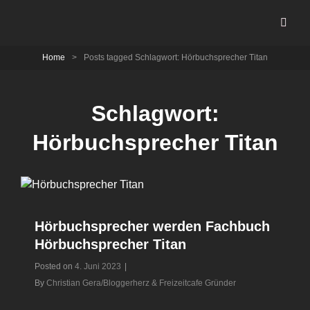
Home
>
Posts tagged
Schlagwort:
Hörbuchsprecher Titan
Schlagwort:
Hörbuchsprecher Titan
Hörbuchsprecher werden Fachbuch
Hörbuchsprecher Titan
Posted on
4. Juni 2023
|
Byline
By
Christian Gera/Bloggerherz & Freizeitcafe Gründer