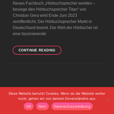
Neues Fachbuch „Hörbuchsprecher werden –
besiege den Hörbuchsprecher Titan“ von
Christian Gera wird Ende Juni 2023
veröffentlicht. Der Hörbuchsprecher Markt in
Deutschland boomt. Die Welt der Hörbücher ist
eine faszinierende
HÖRBUCHSPRECHER
CONTINUE READING
WERDEN
FACHBUCH
HÖRBUCHSPRECHER
TITAN
Diese Website benutzt Cookies. Wenn du die Website weiter
Copyright © 2026
|
Audioman By
Catch Themes
nutzt, gehen wir von deinem Einverständnis aus.
OK
Nein
Datenschutzerklärung