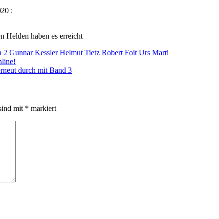
20 :
len Helden haben es erreicht
n 2
Gunnar Kessler
Helmut Tietz
Robert Foit
Urs Marti
nline!
erneut durch mit Band 3
sind mit
*
markiert