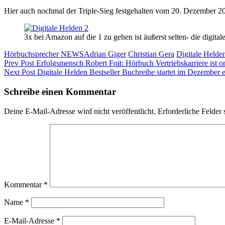
Hier auch nochmal der Triple-Sieg festgehalten vom 20. Dezember 20
3x bei Amazon auf die 1 zu gehen ist äußerst selten- die digita
Categories
Tags,
Hörbuchsprecher NEWS
Adrian Giger
Christian Gera
Digitale Helde
Beitragsnavigation
Previous
Prev Post
Erfolgsmensch Robert Foit: Hörbuch Vertriebskarriere ist o
Post
Next
Next Post
Digitale Helden Bestseller Buchreihe startet im Dezember 
Post
Schreibe einen Kommentar
Deine E-Mail-Adresse wird nicht veröffentlicht.
Erforderliche Felder 
Kommentar
*
Name
*
E-Mail-Adresse
*