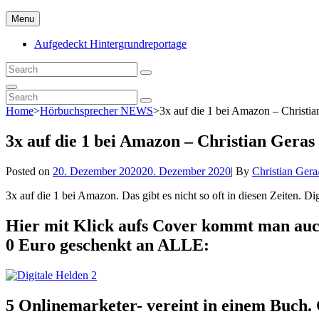
Skip
Menu
to
content
Aufgedeckt Hintergrundreportage
Search
Search
for:
Search
Search
Search
for:
Home
>
Hörbuchsprecher NEWS
>
3x auf die 1 bei Amazon – Christia
3x auf die 1 bei Amazon – Christian Geras
Byline
Posted on
20. Dezember 2020
20. Dezember 2020
|
By
Christian Gera
3x auf die 1 bei Amazon. Das gibt es nicht so oft in diesen Zeiten. Di
Hier mit Klick aufs Cover kommt man auch
0 Euro geschenkt an ALLE:
5 Onlinemarketer- vereint in einem Buch.