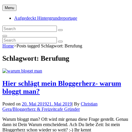
Skip
Menu
to
content
Aufgedeckt Hintergrundreportage
Search
Search
for:
Search
Search
Search
for:
Home
>
Posts tagged
Schlagwort:
Berufung
Schlagwort:
Berufung
Hier schlägt mein Bloggerherz- warum
bloggt man?
Byline
Posted on
20. Mai 2019
21. Mai 2019
|
By
Christian
Gera/Bloggerherz & Freizeitcafe Gründer
Warum bloggt man? Oft wird mir genau diese Frage gestellt. Genau
dann ist Dein Warum entscheidend. Ach Du liebe Zeit: Ist mein
Bloggerherz schon wieder so weit? :-) Ihr kennt