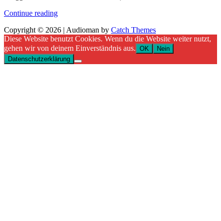
Hier
Continue reading
schlägt
Copyright © 2026
|
Audioman by
Catch Themes
mein
Scroll
Diese Website benutzt Cookies. Wenn du die Website weiter nutzt,
Bloggerherz-
Up
gehen wir von deinem Einverständnis aus.
warum
OK
Nein
bloggt
Datenschutzerklärung
man?