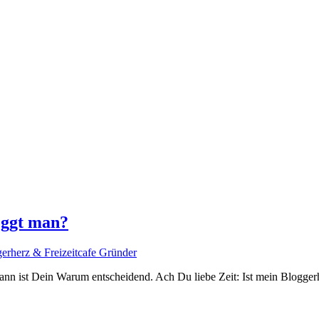
oggt man?
gerherz & Freizeitcafe Gründer
nn ist Dein Warum entscheidend. Ach Du liebe Zeit: Ist mein Bloggerhe