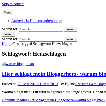
Skip to content
Menu
Aufgedeckt Hintergrundreportage
Search for:
Search
Search
Search for:
Search
Home
>
Posts tagged
Schlagwort:
Herzschlagen
Schlagwort:
Herzschlagen
Hier schlägt mein Bloggerherz- warum bl
Posted on
20. Mai 2019
21. Mai 2019
|
By
Byline
Christian Gera/Blog
Warum bloggt man? Oft wird mir genau diese Frage gestellt. Genau da
Continue reading
Hier schlägt mein Bloggerherz- warum bloggt man?